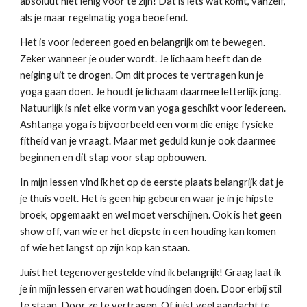
absoluut niet lenig voor te zijn! Dat is iets wat komt, vanzelf,
als je maar regelmatig yoga beoefend.
Het is voor iedereen goed en belangrijk om te bewegen.
Zeker wanneer je ouder wordt. Je lichaam heeft dan de
neiging uit te drogen. Om dit proces te vertragen kun je
yoga gaan doen. Je houdt je lichaam daarmee letterlijk jong.
Natuurlijk is niet elke vorm van yoga geschikt voor iedereen.
Ashtanga yoga is bijvoorbeeld een vorm die enige fysieke
fitheid van je vraagt. Maar met geduld kun je ook daarmee
beginnen en dit stap voor stap opbouwen.
In mijn lessen vind ik het op de eerste plaats belangrijk dat je
je thuis voelt. Het is geen hip gebeuren waar je in je hipste
broek, opgemaakt en wel moet verschijnen. Ook is het geen
show off, van wie er het diepste in een houding kan komen
of wie het langst op zijn kop kan staan.
Juist het tegenovergestelde vind ik belangrijk! Graag laat ik
je in mijn lessen ervaren wat houdingen doen. Door erbij stil
te staan. Door ze te vertragen. Of juist veel aandacht te