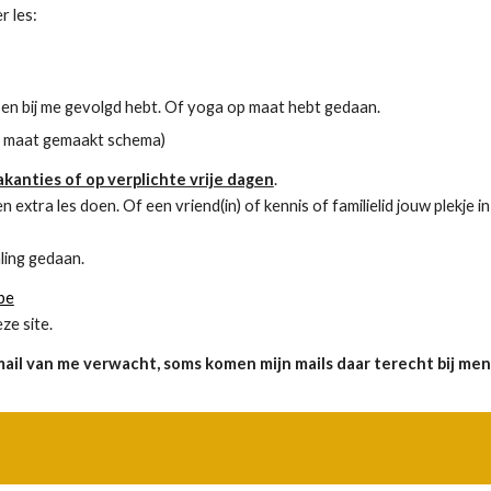
r les:
essen bij me gevolgd hebt. Of yoga op maat hebt gedaan.
 op maat gemaakt schema)
kanties of op verplichte vrije dagen
.
n extra les doen. Of een vriend(in) of kennis of familielid jouw plekje 
ling gedaan
.
be
ze site.
e mail van me verwacht, soms komen mijn mails daar terecht bij me