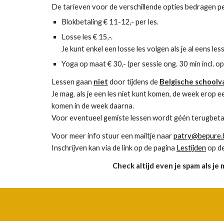
De tarieven voor de verschillende opties bedragen pe
Blokbetaling
€
11-12,- per les.
L
osse les
€
15,-.
Je kunt enkel een losse les volgen als je al eens l
Yoga op maat
€
30,- (per sessie ong. 30 min incl.
Lessen gaan
niet
door tijdens de
Belgische schoolva
Je mag, als je een les niet kunt komen, de week erop ee
komen in de week daarna.
Voor eventueel g
emiste lessen
wordt géén terugbeta
Voor meer info stuur een mailtje naar
patry@bepure.
Inschrijven kan via de link op de pagina
Lestijden
op de
Check altijd even je spam als j