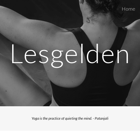
Home
ip to main content
Skip to navigat
Lesgelden
Yoga is the practice of quieting the mind. - Patanjali